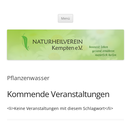
Zum
Inhalt
Naturheilverein Kempten e.V.
springen
bewusst leben – gesund ernähren – natürlich heilen
Menü
Pflanzenwasser
Kommende Veranstaltungen
<li>Keine Veranstaltungen mit diesem Schlagwort</li>