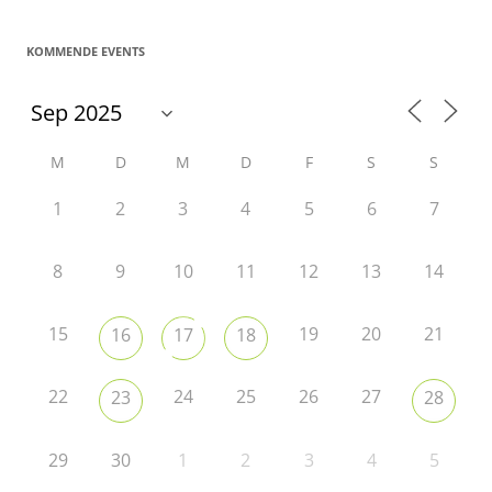
KOMMENDE EVENTS
M
D
M
D
F
S
S
1
2
3
4
5
6
7
8
9
10
11
12
13
14
15
19
20
21
16
17
18
22
24
25
26
27
23
28
29
30
1
2
3
4
5