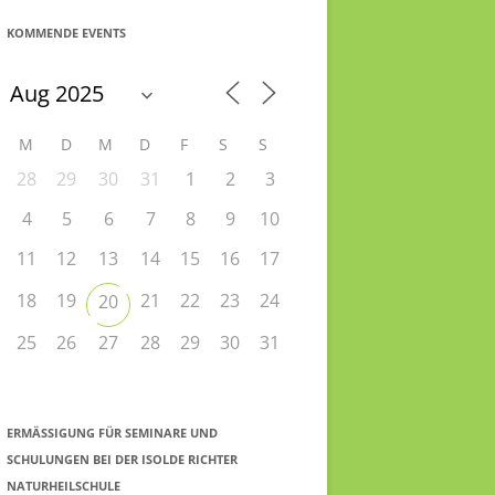
KOMMENDE EVENTS
M
D
M
D
F
S
S
28
29
30
31
1
2
3
4
5
6
7
8
9
10
11
12
13
14
15
16
17
18
19
21
22
23
24
20
25
26
27
28
29
30
31
ERMÄSSIGUNG FÜR SEMINARE UND S
CHULUNGEN BEI DER ISOLDE RICHTER N
ATURHEILSCHULE