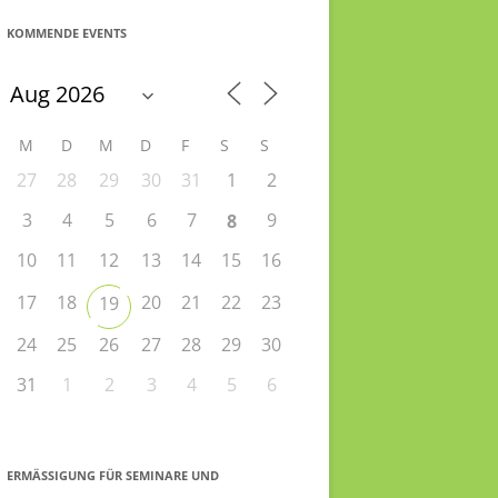
KOMMENDE EVENTS
M
D
M
D
F
S
S
27
28
29
30
31
1
2
3
4
5
6
7
9
8
10
11
12
13
14
15
16
17
18
20
21
22
23
19
24
25
26
27
28
29
30
31
1
2
3
4
5
6
ERMÄSSIGUNG FÜR SEMINARE UND S