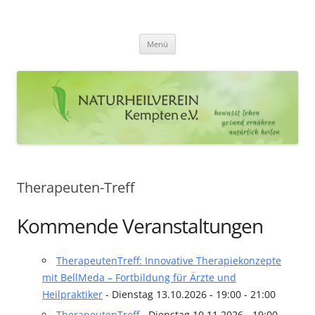
Zum
Inhalt
Naturheilverein Kempten e.V.
springen
bewusst leben – gesund ernähren – natürlich heilen
Menü
Therapeuten-Treff
Kommende Veranstaltungen
TherapeutenTreff: Innovative Therapiekonzepte
mit BellMeda – Fortbildung für Ärzte und
Heilpraktiker
- Dienstag 13.10.2026 - 19:00 - 21:00
TherapeutenTreff
- Dienstag 10.11.2026 - 19:00 -