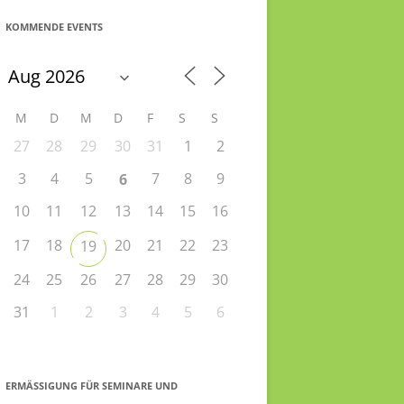
KOMMENDE EVENTS
M
D
M
D
F
S
S
27
28
29
30
31
1
2
3
4
5
7
8
9
6
10
11
12
13
14
15
16
17
18
20
21
22
23
19
24
25
26
27
28
29
30
31
1
2
3
4
5
6
ERMÄSSIGUNG FÜR SEMINARE UND S