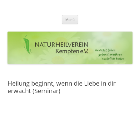
Zum
Inhalt
Naturheilverein Kempten e.V.
springen
bewusst leben – gesund ernähren – natürlich heilen
Menü
Heilung beginnt, wenn die Liebe in dir
erwacht (Seminar)