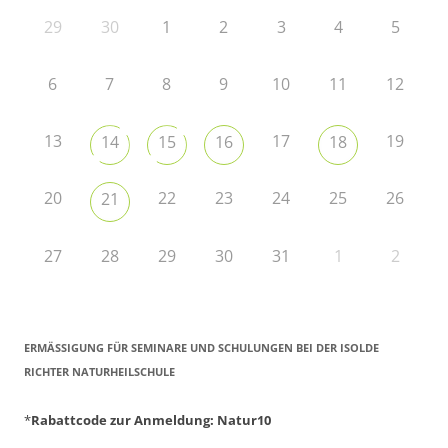
29
30
1
2
3
4
5
6
7
8
9
10
11
12
13
17
19
14
15
16
18
20
22
23
24
25
26
21
27
28
29
30
31
1
2
ERMÄSSIGUNG FÜR SEMINARE UND SCHULUNGEN BEI DER ISOLDE R
ICHTER NATURHEILSCHULE
*
Rabattcode zur Anmeldung
: Natur10