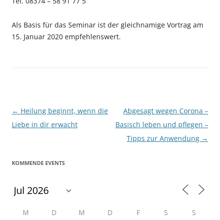
Tel. 08374 – 58 91 77 5
Als Basis für das Seminar ist der gleichnamige Vortrag am
15. Januar 2020 empfehlenswert.
Beitragsnavigation
←
Heilung beginnt, wenn die
Abgesagt wegen Corona –
Liebe in dir erwacht
Basisch leben und pflegen –
Tipps zur Anwendung
→
KOMMENDE EVENTS
M
D
M
D
F
S
S