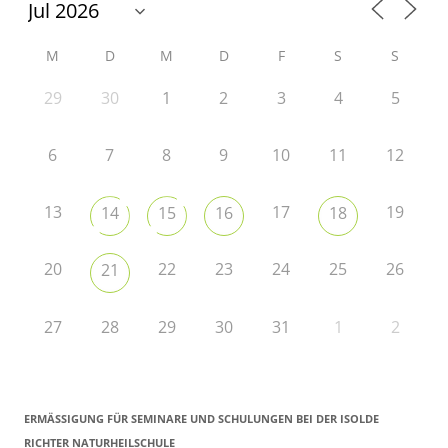
M
D
M
D
F
S
S
29
30
1
2
3
4
5
6
7
8
9
10
11
12
13
17
19
14
15
16
18
20
22
23
24
25
26
21
27
28
29
30
31
1
2
ERMÄSSIGUNG FÜR SEMINARE UND SCHULUNGEN BEI DER ISOLDE R
ICHTER NATURHEILSCHULE