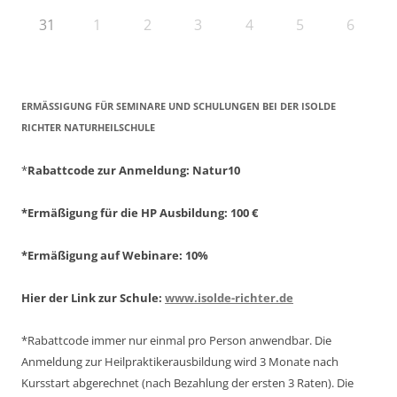
31
1
2
3
4
5
6
ERMÄSSIGUNG FÜR SEMINARE UND SCHULUNGEN BEI DER ISOLDE R
ICHTER NATURHEILSCHULE
*
Rabattcode zur Anmeldung
: Natur10
*Ermäßigung für die HP Ausbildung: 100 €
*Ermäßigung auf Webinare: 10%
Hier der Link zur Schule:
www.isolde-richter.de
*Rabattcode immer nur einmal pro Person anwendbar.
Die
Anmeldung zur Heilpraktikerausbildung wird 3 Monate nach
Kursstart abgerechnet
(nach Bezahlung der ersten 3 Raten).
Die