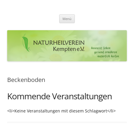
Zum
Inhalt
Naturheilverein Kempten e.V.
springen
bewusst leben – gesund ernähren – natürlich heilen
Menü
Beckenboden
Kommende Veranstaltungen
<li>Keine Veranstaltungen mit diesem Schlagwort</li>