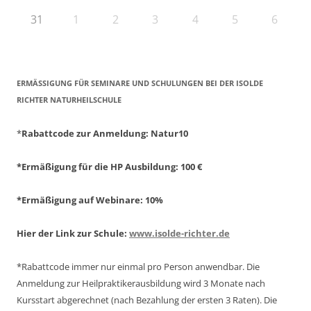
31
1
2
3
4
5
6
ERMÄSSIGUNG FÜR SEMINARE UND SCHULUNGEN BEI DER ISOLDE R
ICHTER NATURHEILSCHULE
*
Rabattcode zur Anmeldung
: Natur10
*Ermäßigung für die HP Ausbildung: 100 €
*Ermäßigung auf Webinare: 10%
Hier der Link zur Schule:
www.isolde-richter.de
*Rabattcode immer nur einmal pro Person anwendbar.
Die
Anmeldung zur Heilpraktikerausbildung wird 3 Monate nach
Kursstart abgerechnet
(nach Bezahlung der ersten 3 Raten).
Die