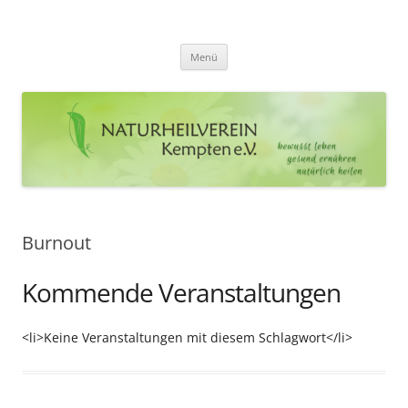
Zum
Inhalt
Naturheilverein Kempten e.V.
springen
bewusst leben – gesund ernähren – natürlich heilen
Menü
Burnout
Kommende Veranstaltungen
<li>Keine Veranstaltungen mit diesem Schlagwort</li>