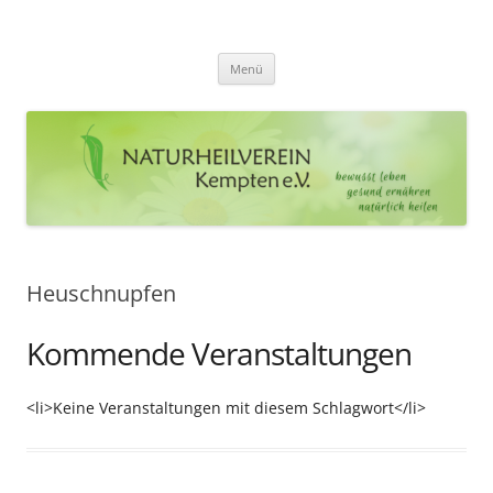
Zum
Inhalt
Naturheilverein Kempten e.V.
springen
bewusst leben – gesund ernähren – natürlich heilen
Menü
Heuschnupfen
Kommende Veranstaltungen
<li>Keine Veranstaltungen mit diesem Schlagwort</li>