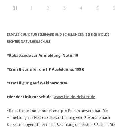
31
1
2
3
4
5
6
ERMÄSSIGUNG FÜR SEMINARE UND SCHULUNGEN BEI DER ISOLDE R
ICHTER NATURHEILSCHULE
*
Rabattcode zur Anmeldung
: Natur10
*Ermäßigung für die HP Ausbildung: 100 €
*Ermäßigung auf Webinare: 10%
Hier der Link zur Schule:
www.isolde-richter.de
*Rabattcode immer nur einmal pro Person anwendbar.
Die
Anmeldung zur Heilpraktikerausbildung wird 3 Monate nach
Kursstart abgerechnet
(nach Bezahlung der ersten 3 Raten).
Die