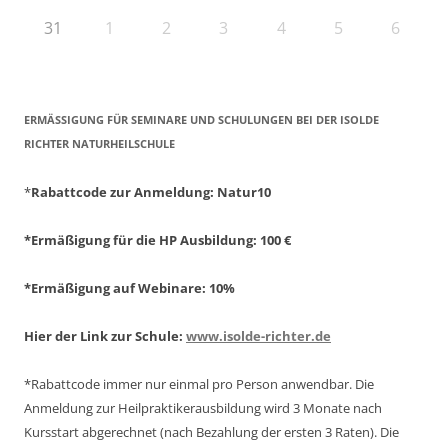
31
1
2
3
4
5
6
ERMÄSSIGUNG FÜR SEMINARE UND SCHULUNGEN BEI DER ISOLDE R
ICHTER NATURHEILSCHULE
*
Rabattcode zur Anmeldung
: Natur10
*Ermäßigung für die HP Ausbildung: 100 €
*Ermäßigung auf Webinare: 10%
Hier der Link zur Schule:
www.isolde-richter.de
*Rabattcode immer nur einmal pro Person anwendbar.
Die
Anmeldung zur Heilpraktikerausbildung wird 3 Monate nach
Kursstart abgerechnet
(nach Bezahlung der ersten 3 Raten).
Die