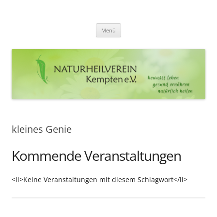
Zum
Inhalt
Naturheilverein Kempten e.V.
springen
bewusst leben – gesund ernähren – natürlich heilen
Menü
kleines Genie
Kommende Veranstaltungen
<li>Keine Veranstaltungen mit diesem Schlagwort</li>