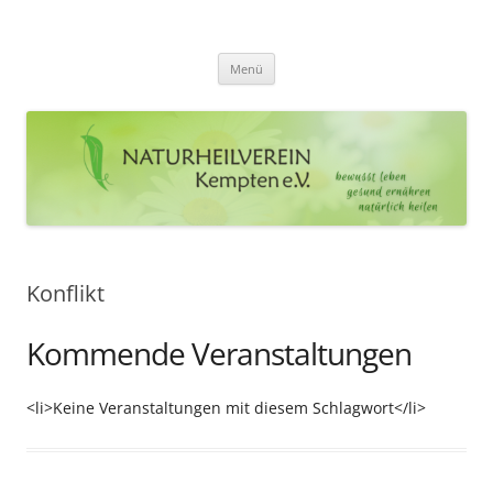
Zum
Inhalt
Naturheilverein Kempten e.V.
springen
bewusst leben – gesund ernähren – natürlich heilen
Menü
Konflikt
Kommende Veranstaltungen
<li>Keine Veranstaltungen mit diesem Schlagwort</li>