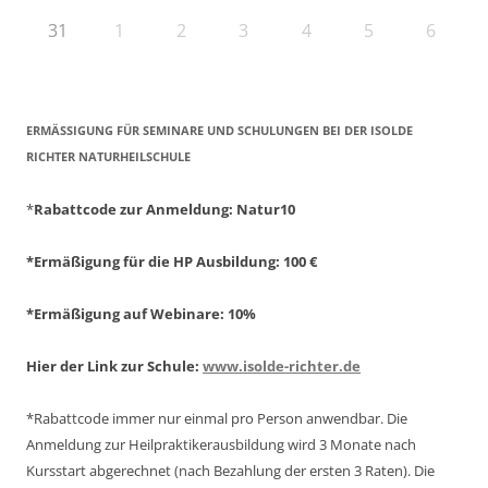
31
1
2
3
4
5
6
ERMÄSSIGUNG FÜR SEMINARE UND SCHULUNGEN BEI DER ISOLDE R
ICHTER NATURHEILSCHULE
*
Rabattcode zur Anmeldung
: Natur10
*Ermäßigung für die HP Ausbildung: 100 €
*Ermäßigung auf Webinare: 10%
Hier der Link zur Schule:
www.isolde-richter.de
*Rabattcode immer nur einmal pro Person anwendbar.
Die
Anmeldung zur Heilpraktikerausbildung wird 3 Monate nach
Kursstart abgerechnet
(nach Bezahlung der ersten 3 Raten).
Die