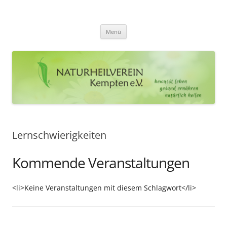
Zum
Inhalt
Naturheilverein Kempten e.V.
springen
bewusst leben – gesund ernähren – natürlich heilen
Menü
Lernschwierigkeiten
Kommende Veranstaltungen
<li>Keine Veranstaltungen mit diesem Schlagwort</li>