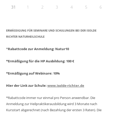
31
1
2
3
4
5
6
ERMÄSSIGUNG FÜR SEMINARE UND SCHULUNGEN BEI DER ISOLDE R
ICHTER NATURHEILSCHULE
*
Rabattcode zur Anmeldung
: Natur10
*Ermäßigung für die HP Ausbildung: 100 €
*Ermäßigung auf Webinare: 10%
Hier der Link zur Schule:
www.isolde-richter.de
*Rabattcode immer nur einmal pro Person anwendbar.
Die
Anmeldung zur Heilpraktikerausbildung wird 3 Monate nach
Kursstart abgerechnet
(nach Bezahlung der ersten 3 Raten).
Die