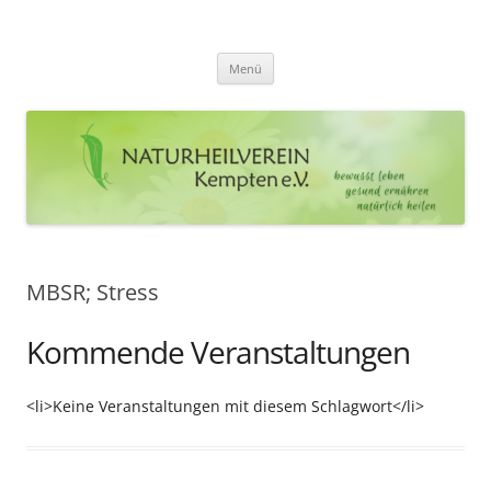
Zum
Inhalt
Naturheilverein Kempten e.V.
springen
bewusst leben – gesund ernähren – natürlich heilen
Menü
MBSR; Stress
Kommende Veranstaltungen
<li>Keine Veranstaltungen mit diesem Schlagwort</li>