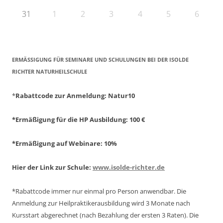
31
1
2
3
4
5
6
ERMÄSSIGUNG FÜR SEMINARE UND SCHULUNGEN BEI DER ISOLDE R
ICHTER NATURHEILSCHULE
*
Rabattcode zur Anmeldung
: Natur10
*Ermäßigung für die HP Ausbildung: 100 €
*Ermäßigung auf Webinare: 10%
Hier der Link zur Schule:
www.isolde-richter.de
*Rabattcode immer nur einmal pro Person anwendbar.
Die
Anmeldung zur Heilpraktikerausbildung wird 3 Monate nach
Kursstart abgerechnet
(nach Bezahlung der ersten 3 Raten).
Die