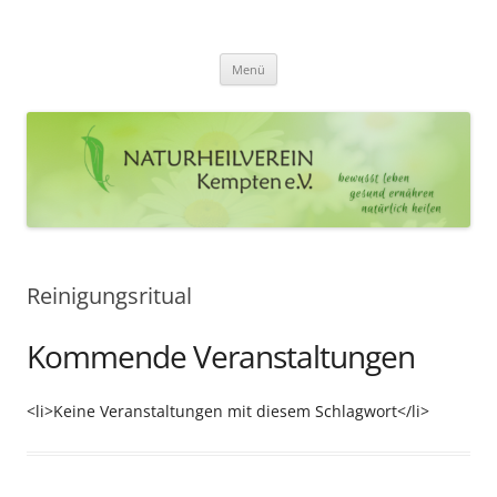
Zum
Inhalt
Naturheilverein Kempten e.V.
springen
bewusst leben – gesund ernähren – natürlich heilen
Menü
Reinigungsritual
Kommende Veranstaltungen
<li>Keine Veranstaltungen mit diesem Schlagwort</li>