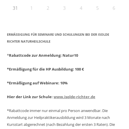
31
1
2
3
4
5
6
ERMÄSSIGUNG FÜR SEMINARE UND SCHULUNGEN BEI DER ISOLDE R
ICHTER NATURHEILSCHULE
*
Rabattcode zur Anmeldung
: Natur10
*Ermäßigung für die HP Ausbildung: 100 €
*Ermäßigung auf Webinare: 10%
Hier der Link zur Schule:
www.isolde-richter.de
*Rabattcode immer nur einmal pro Person anwendbar.
Die
Anmeldung zur Heilpraktikerausbildung wird 3 Monate nach
Kursstart abgerechnet
(nach Bezahlung der ersten 3 Raten).
Die