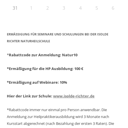
31
1
2
3
4
5
6
ERMÄSSIGUNG FÜR SEMINARE UND SCHULUNGEN BEI DER ISOLDE R
ICHTER NATURHEILSCHULE
*
Rabattcode zur Anmeldung
: Natur10
*Ermäßigung für die HP Ausbildung: 100 €
*Ermäßigung auf Webinare: 10%
Hier der Link zur Schule:
www.isolde-richter.de
*Rabattcode immer nur einmal pro Person anwendbar.
Die
Anmeldung zur Heilpraktikerausbildung wird 3 Monate nach
Kursstart abgerechnet
(nach Bezahlung der ersten 3 Raten).
Die