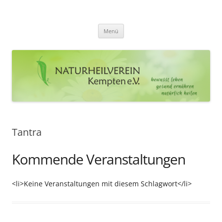
Zum
Inhalt
Naturheilverein Kempten e.V.
springen
bewusst leben – gesund ernähren – natürlich heilen
Menü
Tantra
Kommende Veranstaltungen
<li>Keine Veranstaltungen mit diesem Schlagwort</li>