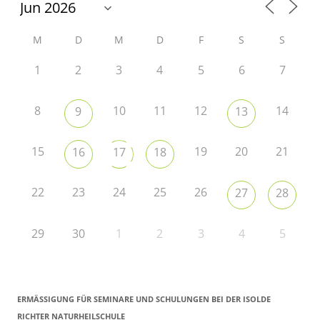
M
D
M
D
F
S
S
1
2
3
4
5
6
7
8
10
11
12
14
9
13
15
19
20
21
16
17
18
22
23
24
25
26
27
28
29
30
1
2
3
4
5
ERMÄSSIGUNG FÜR SEMINARE UND SCHULUNGEN BEI DER ISOLDE R
ICHTER NATURHEILSCHULE