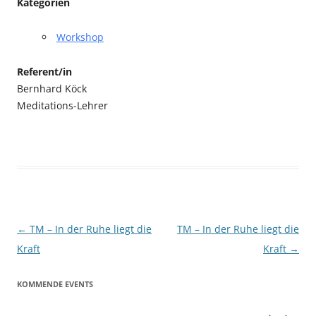
Kategorien
Workshop
Referent/in
Bernhard Köck
Meditations-Lehrer
Beitragsnavigation
←
TM – In der Ruhe liegt die
TM – In der Ruhe liegt die
Kraft
Kraft
→
KOMMENDE EVENTS