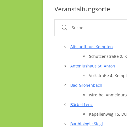
Veranstaltungsorte
Suche
Altstadthaus Kempten
Schützenstraße 2, 
Antoniushaus St. Anton
Völkstraße 4, Kemp
Bad Grönenbach
wird bei Anmeldung
Land
Bärbel Lenz
Kapellenweg 15, Du
Baubiologie Siegl