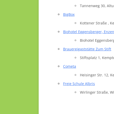
Orte mit vielen Veranstalt
Tannenweg 30, Altu
BigBox
Kottener Straße , 
Biohotel Eggensberger, Enzen
Biohotel Eggensber
Brauereigaststätte Zum Stift
Stiftsplatz 1, Kemp
Cometa
Heisinger Str. 12, 
Freie Schule Albris
Wirlinger Straße, W