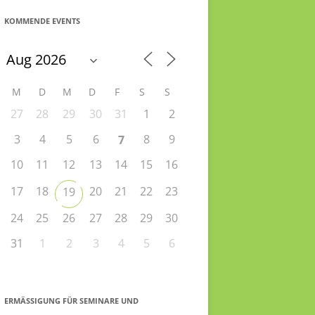
KOMMENDE EVENTS
M
D
M
D
F
S
S
27
28
29
30
31
1
2
3
4
5
6
8
9
7
10
11
12
13
14
15
16
17
18
20
21
22
23
19
24
25
26
27
28
29
30
31
1
2
3
4
5
6
ERMÄSSIGUNG FÜR SEMINARE UND S