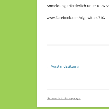
Anmeldung erforderlich unter 0176 5
www.Facebook.com/olga.wittek.710/
Beitragsnavigation
←
Vorstandssitzung
Datenschutz & Copyright