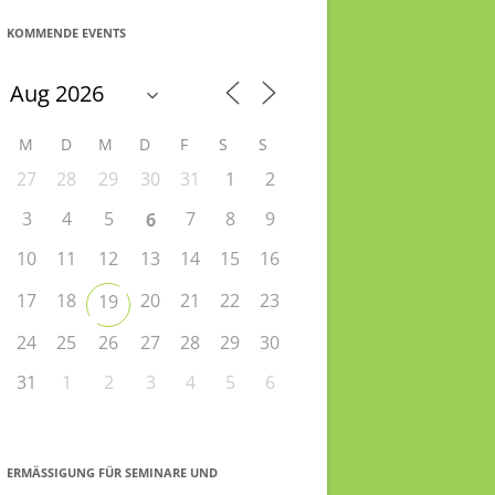
KOMMENDE EVENTS
M
D
M
D
F
S
S
27
28
29
30
31
1
2
3
4
5
7
8
9
6
10
11
12
13
14
15
16
17
18
20
21
22
23
19
24
25
26
27
28
29
30
31
1
2
3
4
5
6
ERMÄSSIGUNG FÜR SEMINARE UND S