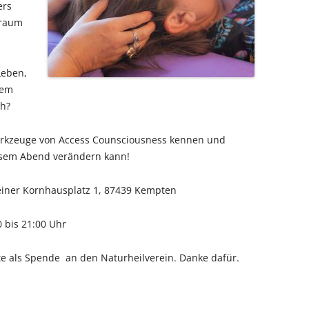
ers
iraum
Leben,
nem
ch?
erkzeuge von Access Counsciousness kennen und
iesem Abend verändern kann!
leiner Kornhausplatz 1, 87439 Kempten
0 bis 21:00 Uhr
Gäste als Spende an den Naturheilverein. Danke dafür.