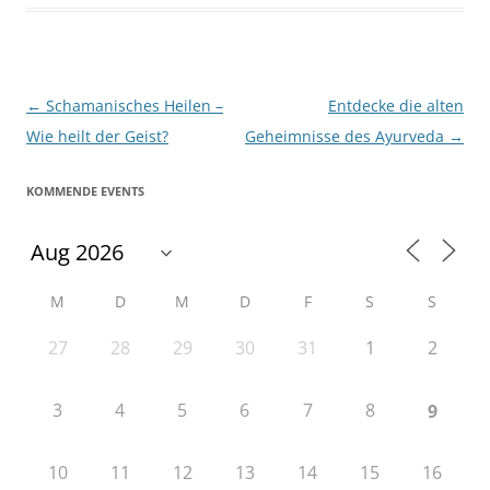
Beitragsnavigation
←
Schamanisches Heilen –
Entdecke die alten
Wie heilt der Geist?
Geheimnisse des Ayurveda
→
KOMMENDE EVENTS
M
D
M
D
F
S
S
27
28
29
30
31
1
2
3
4
5
6
7
8
9
10
11
12
13
14
15
16