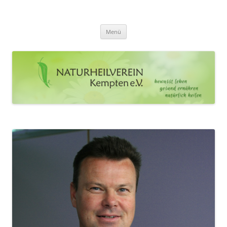
Zum
Inhalt
Naturheilverein Kempten e.V.
springen
bewusst leben – gesund ernähren – natürlich heilen
Menü