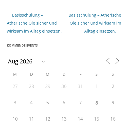
Beitragsnavigation
←
Basisschulung –
Basisschulung – Ätherische
Ätherische Öle sicher und
Öle sicher und wirksam im
wirksam im Alltag einsetzen.
Alltag einsetzen.
→
KOMMENDE EVENTS
M
D
M
D
F
S
S
27
28
29
30
31
1
2
3
4
5
6
7
9
8
10
11
12
13
14
15
16