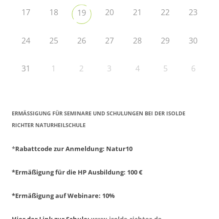
17
18
20
21
22
23
19
24
25
26
27
28
29
30
31
1
2
3
4
5
6
ERMÄSSIGUNG FÜR SEMINARE UND SCHULUNGEN BEI DER ISOLDE R
ICHTER NATURHEILSCHULE
*
Rabattcode zur Anmeldung
: Natur10
*Ermäßigung für die HP Ausbildung: 100 €
*Ermäßigung auf Webinare: 10%