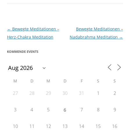
Beitragsnavigation
←
Bewegte Meditationen –
Bewegte Meditationen –
Herz-Chakra Meditation
Nadabrahma Meditation
→
KOMMENDE EVENTS
M
D
M
D
F
S
S
27
28
29
30
31
1
2
3
4
5
7
8
9
6
10
11
12
13
14
15
16