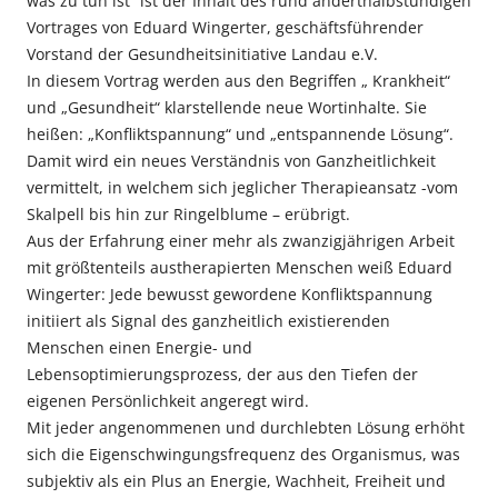
was zu tun ist“ ist der Inhalt des rund anderthalbstündigen
Vortrages von Eduard Wingerter, geschäftsführender
Vorstand der Gesundheitsinitiative Landau e.V.
In diesem Vortrag werden aus den Begriffen „ Krankheit“
und „Gesundheit“ klarstellende neue Wortinhalte. Sie
heißen: „Konfliktspannung“ und „entspannende Lösung“.
Damit wird ein neues Verständnis von Ganzheitlichkeit
vermittelt, in welchem sich jeglicher Therapieansatz -vom
Skalpell bis hin zur Ringelblume – erübrigt.
Aus der Erfahrung einer mehr als zwanzigjährigen Arbeit
mit größtenteils austherapierten Menschen weiß Eduard
Wingerter: Jede bewusst gewordene Konfliktspannung
initiiert als Signal des ganzheitlich existierenden
Menschen einen Energie- und
Lebensoptimierungsprozess, der aus den Tiefen der
eigenen Persönlichkeit angeregt wird.
Mit jeder angenommenen und durchlebten Lösung erhöht
sich die Eigenschwingungsfrequenz des Organismus, was
subjektiv als ein Plus an Energie, Wachheit, Freiheit und