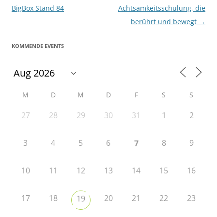
BigBox Stand 84
Achtsamkeitsschulung, die
berührt und bewegt
→
KOMMENDE EVENTS
M
D
M
D
F
S
S
27
28
29
30
31
1
2
3
4
5
6
8
9
7
10
11
12
13
14
15
16
17
18
20
21
22
23
19