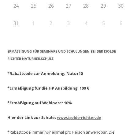
24
25
26
27
28
29
30
31
1
2
3
4
5
6
ERMÄSSIGUNG FÜR SEMINARE UND SCHULUNGEN BEI DER ISOLDE R
ICHTER NATURHEILSCHULE
*
Rabattcode zur Anmeldung
: Natur10
*Ermäßigung für die HP Ausbildung: 100 €
*Ermäßigung auf Webinare: 10%
Hier der Link zur Schule:
www.isolde-richter.de
*Rabattcode immer nur einmal pro Person anwendbar.
Die