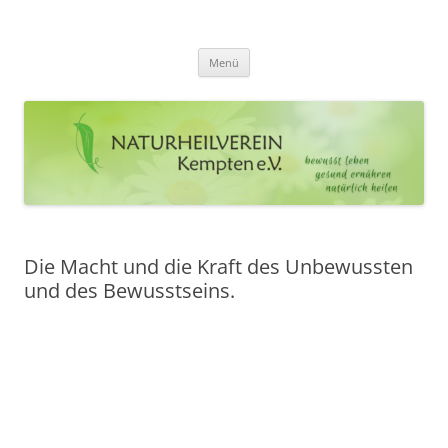
Zum
Inhalt
Naturheilverein Kempten e.V.
springen
bewusst leben – gesund ernähren – natürlich heilen
Menü
Die Macht und die Kraft des Unbewussten
und des Bewusstseins.