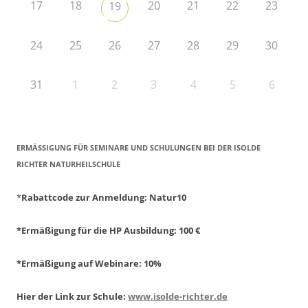
17
18
20
21
22
23
19
24
25
26
27
28
29
30
31
1
2
3
4
5
6
ERMÄSSIGUNG FÜR SEMINARE UND SCHULUNGEN BEI DER ISOLDE R
ICHTER NATURHEILSCHULE
*
Rabattcode zur Anmeldung
: Natur10
*Ermäßigung für die HP Ausbildung: 100 €
*Ermäßigung auf Webinare: 10%
Hier der Link zur Schule:
www.isolde-richter.de