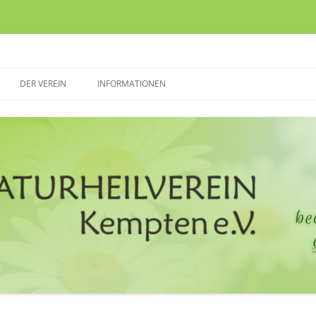
ch heilen
mpten e.V.
DER VEREIN
INFORMATIONEN
UNSERE ZIELE
SPONSOREN & THERAPEUTEN
DER VORSTAND
WEITERE INFORMATIONEN
UNSERE RÄUME
KONTAKT & IMPRESSUM
MITGLIED WERDEN
DATENSCHUTZ & COPYRIGHT
ANTRÄGE & VERTRÄGE,
PROGRAMMHEFT