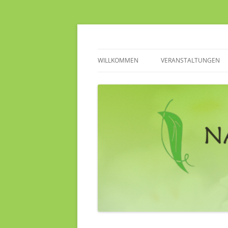
Zum
Inhalt
springen
bewusst leben – gesund ernähren – natürli
Naturheilverein Ke
WILLKOMMEN
VERANSTALTUNGEN