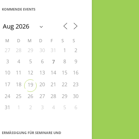
KOMMENDE EVENTS
M
D
M
D
F
S
S
27
28
29
30
31
1
2
3
4
5
6
8
9
7
10
11
12
13
14
15
16
17
18
20
21
22
23
19
24
25
26
27
28
29
30
31
1
2
3
4
5
6
ERMÄSSIGUNG FÜR SEMINARE UND S