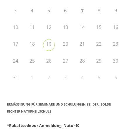
3
4
5
6
8
9
7
10
11
12
13
14
15
16
17
18
20
21
22
23
19
24
25
26
27
28
29
30
31
1
2
3
4
5
6
ERMÄSSIGUNG FÜR SEMINARE UND SCHULUNGEN BEI DER ISOLDE R
ICHTER NATURHEILSCHULE
*
Rabattcode zur Anmeldung
: Natur10