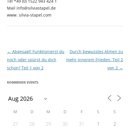
Tel *49 (0) 1522 943 424 1
Mail info@silviastapel.de
www. silvia-stapel.com
Beitragsnavigation
←
Abgesagt! Funktionierst du
Durch bewusstes Atmen zu
noch oder spürst du dich
mehr innerem Frieden. Teil 2
schon? Teil 1 von 2
von 2
→
KOMMENDE EVENTS
M
D
M
D
F
S
S
27
28
29
30
31
1
2