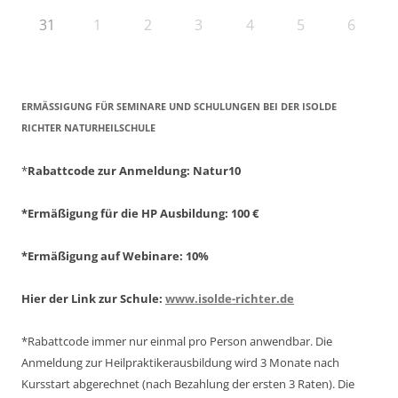
31
1
2
3
4
5
6
ERMÄSSIGUNG FÜR SEMINARE UND SCHULUNGEN BEI DER ISOLDE R
ICHTER NATURHEILSCHULE
*
Rabattcode zur Anmeldung
: Natur10
*Ermäßigung für die HP Ausbildung: 100 €
*Ermäßigung auf Webinare: 10%
Hier der Link zur Schule:
www.isolde-richter.de
*Rabattcode immer nur einmal pro Person anwendbar.
Die
Anmeldung zur Heilpraktikerausbildung wird 3 Monate nach
Kursstart abgerechnet
(nach Bezahlung der ersten 3 Raten).
Die