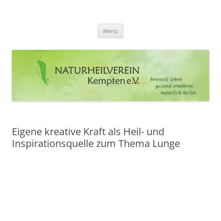
Zum
Inhalt
Naturheilverein Kempten e.V.
springen
bewusst leben – gesund ernähren – natürlich heilen
Menü
Eigene kreative Kraft als Heil- und
Inspirationsquelle zum Thema Lunge