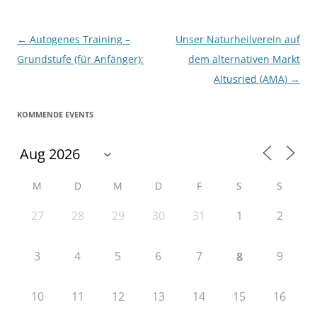
Beitragsnavigation
←
Autogenes Training –
Unser Naturheilverein auf
Grundstufe (für Anfänger):
dem alternativen Markt
Altusried (AMA)
→
KOMMENDE EVENTS
M
D
M
D
F
S
S
27
28
29
30
31
1
2
3
4
5
6
7
9
8
10
11
12
13
14
15
16