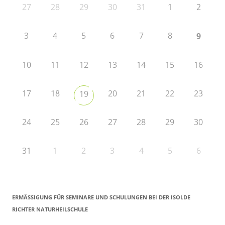
27
28
29
30
31
1
2
3
4
5
6
7
8
9
10
11
12
13
14
15
16
17
18
20
21
22
23
19
24
25
26
27
28
29
30
31
1
2
3
4
5
6
ERMÄSSIGUNG FÜR SEMINARE UND SCHULUNGEN BEI DER ISOLDE R
ICHTER NATURHEILSCHULE