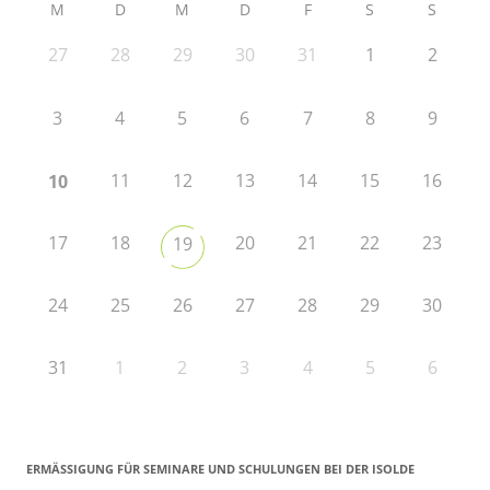
M
D
M
D
F
S
S
27
28
29
30
31
1
2
3
4
5
6
7
8
9
11
12
13
14
15
16
10
17
18
20
21
22
23
19
24
25
26
27
28
29
30
31
1
2
3
4
5
6
ERMÄSSIGUNG FÜR SEMINARE UND SCHULUNGEN BEI DER ISOLDE R