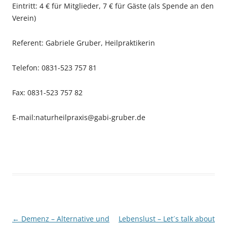
Eintritt: 4 € für Mitglieder, 7 € für Gäste (als Spende an den
Verein)
Referent: Gabriele Gruber, Heilpraktikerin
Telefon: 0831-523 757 81
Fax: 0831-523 757 82
E-mail:naturheilpraxis@gabi-gruber.de
Beitragsnavigation
←
Demenz – Alternative und
Lebenslust – Let´s talk about