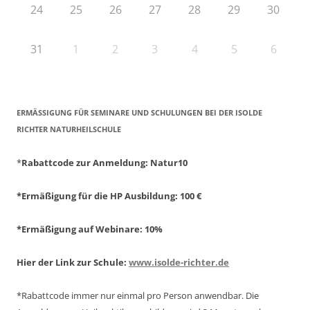
24
25
26
27
28
29
30
31
1
2
3
4
5
6
ERMÄSSIGUNG FÜR SEMINARE UND SCHULUNGEN BEI DER ISOLDE R
ICHTER NATURHEILSCHULE
*
Rabattcode zur Anmeldung
: Natur10
*Ermäßigung für die HP Ausbildung: 100 €
*Ermäßigung auf Webinare: 10%
Hier der Link zur Schule:
www.isolde-richter.de
*Rabattcode immer nur einmal pro Person anwendbar.
Die