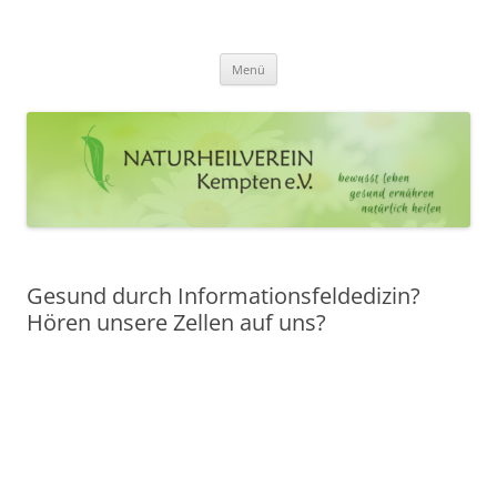
Zum
Inhalt
Naturheilverein Kempten e.V.
springen
bewusst leben – gesund ernähren – natürlich heilen
Menü
Gesund durch Informationsfeldedizin?
Hören unsere Zellen auf uns?