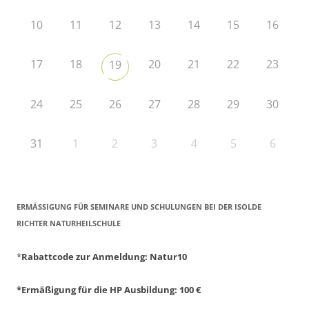
10
11
12
13
14
15
16
17
18
20
21
22
23
19
24
25
26
27
28
29
30
31
1
2
3
4
5
6
ERMÄSSIGUNG FÜR SEMINARE UND SCHULUNGEN BEI DER ISOLDE R
ICHTER NATURHEILSCHULE
*
Rabattcode zur Anmeldung
: Natur10
*Ermäßigung für die HP Ausbildung: 100 €