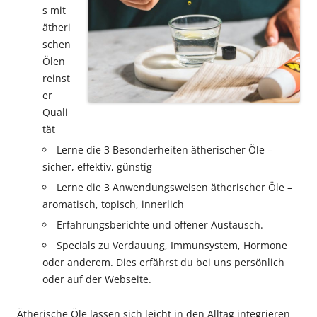
s mit
ätheri
schen
Ölen
reinst
er
Quali
tät
Lerne die 3 Besonderheiten ätherischer Öle –
sicher, effektiv, günstig
Lerne die 3 Anwendungsweisen ätherischer Öle –
aromatisch, topisch, innerlich
Erfahrungsberichte und offener Austausch.
Specials zu Verdauung, Immunsystem, Hormone
oder anderem. Dies erfährst du bei uns persönlich
oder auf der Webseite.
Ätherische Öle lassen sich leicht in den Alltag integrieren