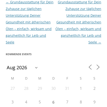
Beitragsnavigation
←
Grundausstattung für Dein
Grundausstattung für Dein
Zuhause zur täglichen
Zuhause zur täglichen
Unterstützung Deiner
Unterstützung Deiner
Gesundheit mit ätherischen
Gesundheit mit ätherischen
Ölen – einfach, wirksam und
Ölen – einfach, wirksam und
ganzheitlich für Leib und
ganzheitlich für Leib und
Seele
Seele
→
KOMMENDE EVENTS
M
D
M
D
F
S
S
27
28
29
30
31
1
2
3
4
5
7
8
9
6