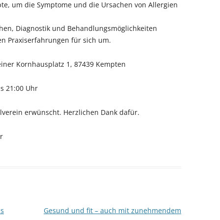
pte, um die Symptome und die Ursachen von Allergien
chen, Diagnostik und Behandlungsmöglichkeiten
hen Praxiserfahrungen für sich um.
leiner Kornhausplatz 1, 87439 Kempten
is 21:00 Uhr
ilverein erwünscht. Herzlichen Dank dafür.
r
ss
Gesund und fit – auch mit zunehmendem