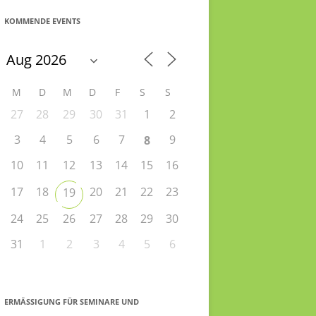
KOMMENDE EVENTS
M
D
M
D
F
S
S
27
28
29
30
31
1
2
3
4
5
6
7
9
8
10
11
12
13
14
15
16
17
18
20
21
22
23
19
24
25
26
27
28
29
30
31
1
2
3
4
5
6
ERMÄSSIGUNG FÜR SEMINARE UND S