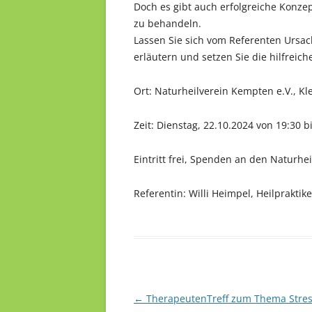
Doch es gibt auch erfolgreiche Konze
zu behandeln.
Lassen Sie sich vom Referenten Ursa
erläutern und setzen Sie die hilfreic
Ort: Naturheilverein Kempten e.V., K
Zeit: Dienstag, 22.10.2024 von 19:30 b
Eintritt frei, Spenden an den Naturhe
Referentin: Willi Heimpel, Heilpraktike
Beitragsnavigation
←
TherapeutenTreff zum Thema Stre