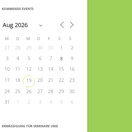
KOMMENDE EVENTS
M
D
M
D
F
S
S
27
28
29
30
31
1
2
3
4
5
6
7
9
8
10
11
12
13
14
15
16
17
18
20
21
22
23
19
24
25
26
27
28
29
30
31
1
2
3
4
5
6
ERMÄSSIGUNG FÜR SEMINARE UND S