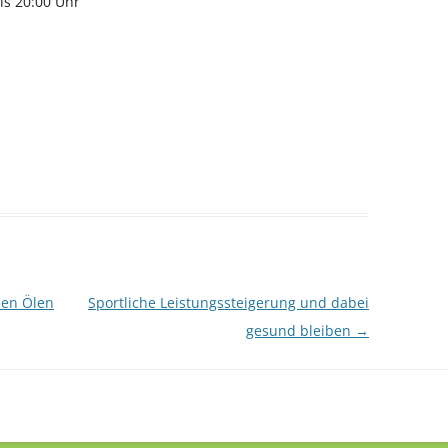
is 20:00 Uhr
hen Ölen
Sportliche Leistungssteigerung und dabei
gesund bleiben
→