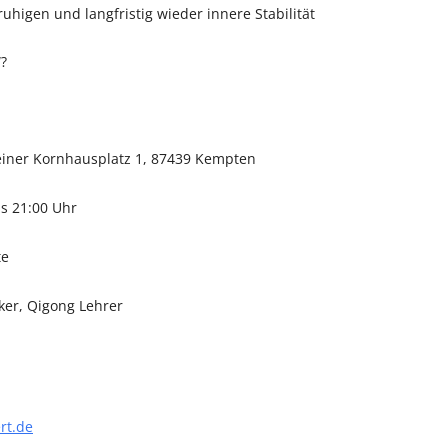
higen und langfristig wieder innere Stabilität
“?
leiner Kornhausplatz 1, 87439 Kempten
is 21:00 Uhr
te
ker, Qigong Lehrer
rt.de