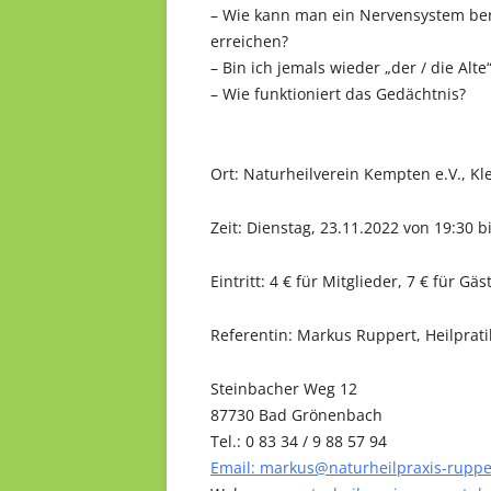
– Wie kann man ein Nervensystem beru
erreichen?
– Bin ich jemals wieder „der / die Alte
– Wie funktioniert das Gedächtnis?
Ort: Naturheilverein Kempten e.V., K
Zeit: Dienstag, 23.11.2022 von 19:30 b
Eintritt: 4 € für Mitglieder, 7 € für Gäs
Referentin: Markus Ruppert, Heilprati
Steinbacher Weg 12
87730 Bad Grönenbach
Tel.: 0 83 34 / 9 88 57 94
Email: markus@naturheilpraxis-ruppe