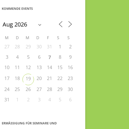
KOMMENDE EVENTS
M
D
M
D
F
S
S
27
28
29
30
31
1
2
3
4
5
6
8
9
7
10
11
12
13
14
15
16
17
18
20
21
22
23
19
24
25
26
27
28
29
30
31
1
2
3
4
5
6
ERMÄSSIGUNG FÜR SEMINARE UND S