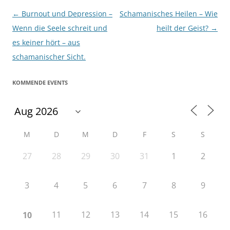
Beitragsnavigation
←
Burnout und Depression –
Schamanisches Heilen – Wie
Wenn die Seele schreit und
heilt der Geist?
→
es keiner hört – aus
schamanischer Sicht.
KOMMENDE EVENTS
M
D
M
D
F
S
S
27
28
29
30
31
1
2
3
4
5
6
7
8
9
11
12
13
14
15
16
10