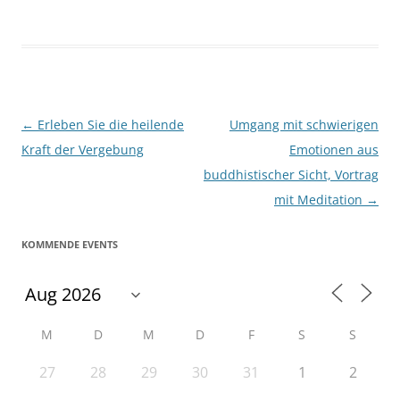
Beitragsnavigation
←
Erleben Sie die heilende
Umgang mit schwierigen
Kraft der Vergebung
Emotionen aus
buddhistischer Sicht, Vortrag
mit Meditation
→
KOMMENDE EVENTS
M
D
M
D
F
S
S
27
28
29
30
31
1
2