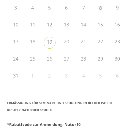
3
4
5
6
7
9
8
10
11
12
13
14
15
16
17
18
20
21
22
23
19
24
25
26
27
28
29
30
31
1
2
3
4
5
6
ERMÄSSIGUNG FÜR SEMINARE UND SCHULUNGEN BEI DER ISOLDE R
ICHTER NATURHEILSCHULE
*
Rabattcode zur Anmeldung
: Natur10