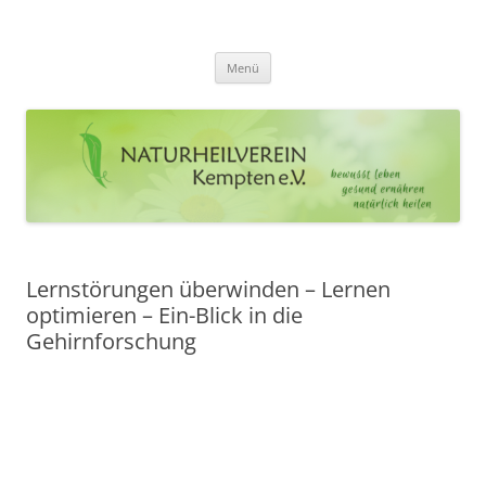
Zum
Inhalt
Naturheilverein Kempten e.V.
springen
bewusst leben – gesund ernähren – natürlich heilen
Menü
Lernstörungen überwinden – Lernen
optimieren – Ein-Blick in die
Gehirnforschung