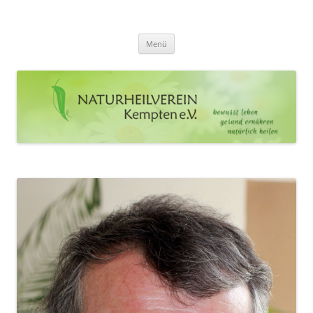
Zum
Inhalt
Naturheilverein Kempten e.V.
springen
bewusst leben – gesund ernähren – natürlich heilen
Menü