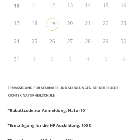
11
12
13
14
15
16
10
17
18
20
21
22
23
19
24
25
26
27
28
29
30
31
1
2
3
4
5
6
ERMÄSSIGUNG FÜR SEMINARE UND SCHULUNGEN BEI DER ISOLDE R
ICHTER NATURHEILSCHULE
*
Rabattcode zur Anmeldung
: Natur10
*Ermäßigung für die HP Ausbildung: 100 €