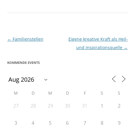
Beitragsnavigation
←
Familienstellen
Eigene kreative Kraft als Heil-
und Inspirationsquelle
→
KOMMENDE EVENTS
M
D
M
D
F
S
S
27
28
29
30
31
1
2
3
4
5
6
7
8
9