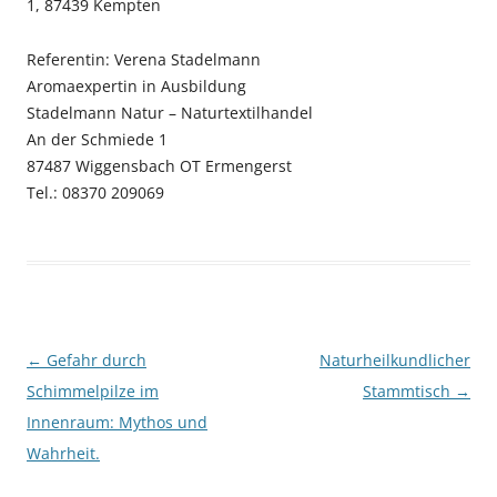
1, 87439 Kempten
Referentin: Verena Stadelmann
Aromaexpertin in Ausbildung
Stadelmann Natur – Naturtextilhandel
An der Schmiede 1
87487 Wiggensbach OT Ermengerst
Tel.: 08370 209069
Beitragsnavigation
←
Gefahr durch
Naturheilkundlicher
Schimmelpilze im
Stammtisch
→
Innenraum: Mythos und
Wahrheit.