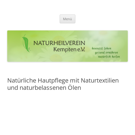
Zum
Inhalt
Naturheilverein Kempten e.V.
springen
bewusst leben – gesund ernähren – natürlich heilen
Menü
Natürliche Hautpflege mit Naturtextilien
und naturbelassenen Ölen