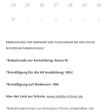
24
25
26
27
28
29
30
31
1
2
3
4
5
6
ERMÄSSIGUNG FÜR SEMINARE UND SCHULUNGEN BEI DER ISOLDE R
ICHTER NATURHEILSCHULE
*
Rabattcode zur Anmeldung
: Natur10
*Ermäßigung für die HP Ausbildung: 100 €
*Ermäßigung auf Webinare: 10%
Hier der Link zur Schule:
www.isolde-richter.de
*Rabattcode immer nur einmal pro Person anwendbar.
Die