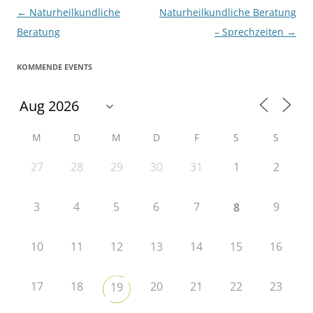
Beitragsnavigation
←
Naturheilkundliche
Naturheilkundliche Beratung
Beratung
– Sprechzeiten
→
KOMMENDE EVENTS
M
D
M
D
F
S
S
27
28
29
30
31
1
2
3
4
5
6
7
9
8
10
11
12
13
14
15
16
17
18
20
21
22
23
19