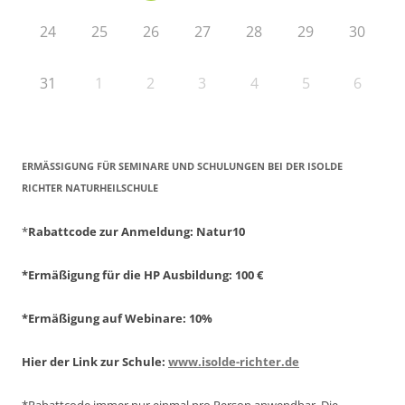
24
25
26
27
28
29
30
31
1
2
3
4
5
6
ERMÄSSIGUNG FÜR SEMINARE UND SCHULUNGEN BEI DER ISOLDE R
ICHTER NATURHEILSCHULE
*
Rabattcode zur Anmeldung
: Natur10
*Ermäßigung für die HP Ausbildung: 100 €
*Ermäßigung auf Webinare: 10%
Hier der Link zur Schule:
www.isolde-richter.de