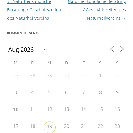
Beitragsnavigation
←
Naturheilkundliche
Naturheilkundliche Beratung
Beratung / Geschäftszeiten
/ Geschäftszeiten des
des Naturheilvereins
Naturheilvereins
→
KOMMENDE EVENTS
M
D
M
D
F
S
S
27
28
29
30
31
1
2
3
4
5
6
7
8
9
11
12
13
14
15
16
10
17
18
20
21
22
23
19