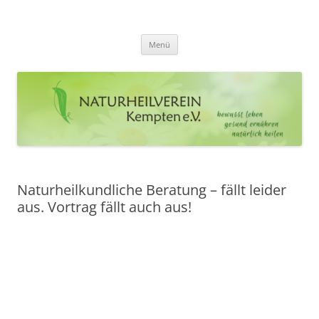
Zum
Inhalt
Naturheilverein Kempten e.V.
springen
bewusst leben – gesund ernähren – natürlich heilen
Menü
Naturheilkundliche Beratung – fällt leider
aus. Vortrag fällt auch aus!