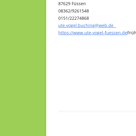
87629 Füssen
08362/9261548
0151/22274868
ute.vogel.buching@web.de
https://www.ute-vogel-fuessen.de
Frü