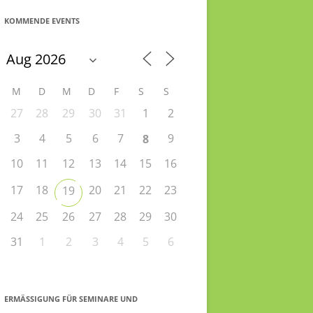
KOMMENDE EVENTS
M
D
M
D
F
S
S
27
28
29
30
31
1
2
3
4
5
6
7
9
8
10
11
12
13
14
15
16
17
18
20
21
22
23
19
24
25
26
27
28
29
30
31
1
2
3
4
5
6
ERMÄSSIGUNG FÜR SEMINARE UND S