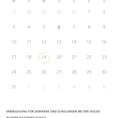
M
D
M
D
F
S
S
27
28
29
30
31
1
2
3
4
5
7
8
9
6
10
11
12
13
14
15
16
17
18
20
21
22
23
19
24
25
26
27
28
29
30
31
1
2
3
4
5
6
ERMÄSSIGUNG FÜR SEMINARE UND SCHULUNGEN BEI DER ISOLDE R
ICHTER NATURHEILSCHULE