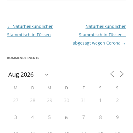
Beitragsnavigation
←
Naturheilkundlicher
Naturheilkundlicher
Stammtisch in Füssen
Stammtisch in Füssen –
abgesagt wegen Corona
→
KOMMENDE EVENTS
M
D
M
D
F
S
S
27
28
29
30
31
1
2
3
4
5
7
8
9
6