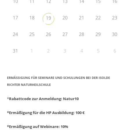
10
11
12
13
14
15
16
17
18
20
21
22
23
19
24
25
26
27
28
29
30
31
1
2
3
4
5
6
ERMÄSSIGUNG FÜR SEMINARE UND SCHULUNGEN BEI DER ISOLDE R
ICHTER NATURHEILSCHULE
*
Rabattcode zur Anmeldung
: Natur10
*Ermäßigung für die HP Ausbildung: 100 €
*Ermäßigung auf Webinare: 10%