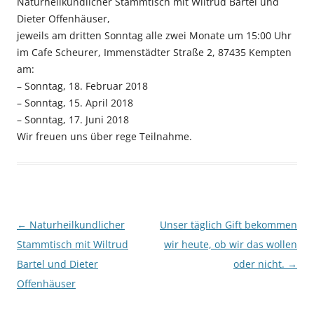
Naturheilkundlicher Stammtisch mit Wiltrud Bartel und
Dieter Offenhäuser,
jeweils am dritten Sonntag alle zwei Monate um 15:00 Uhr
im Cafe Scheurer, Immenstädter Straße 2, 87435 Kempten
am:
– Sonntag, 18. Februar 2018
– Sonntag, 15. April 2018
– Sonntag, 17. Juni 2018
Wir freuen uns über rege Teilnahme.
Beitragsnavigation
←
Naturheilkundlicher
Unser täglich Gift bekommen
Stammtisch mit Wiltrud
wir heute, ob wir das wollen
Bartel und Dieter
oder nicht.
→
Offenhäuser