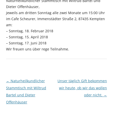
Naturheilkundlicher Stammtisch mit Wiltrud Bartel und
Dieter Offenhäuser,
jeweils am dritten Sonntag alle zwei Monate um 15:00 Uhr
im Cafe Scheurer, Immenstädter Straße 2, 87435 Kempten
am:
– Sonntag, 18. Februar 2018
– Sonntag, 15. April 2018
– Sonntag, 17. Juni 2018
Wir freuen uns über rege Teilnahme.
Beitragsnavigation
←
Naturheilkundlicher
Unser täglich Gift bekommen
Stammtisch mit Wiltrud
wir heute, ob wir das wollen
Bartel und Dieter
oder nicht.
→
Offenhäuser