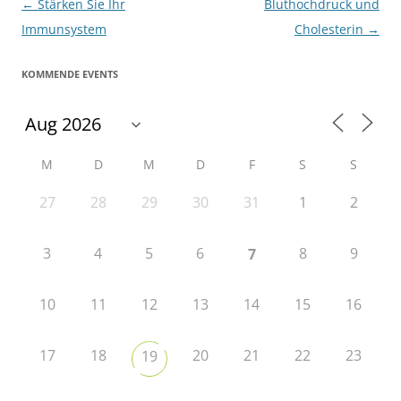
Beitragsnavigation
←
Stärken Sie Ihr
Bluthochdruck und
Immunsystem
Cholesterin
→
KOMMENDE EVENTS
M
D
M
D
F
S
S
27
28
29
30
31
1
2
3
4
5
6
8
9
7
10
11
12
13
14
15
16
17
18
20
21
22
23
19