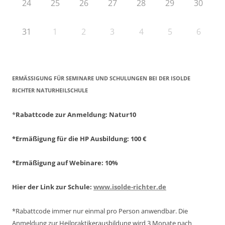
24
25
26
27
28
29
30
31
1
2
3
4
5
6
ERMÄSSIGUNG FÜR SEMINARE UND SCHULUNGEN BEI DER ISOLDE R
ICHTER NATURHEILSCHULE
*
Rabattcode zur Anmeldung
: Natur10
*Ermäßigung für die HP Ausbildung: 100 €
*Ermäßigung auf Webinare: 10%
Hier der Link zur Schule:
www.isolde-richter.de
*Rabattcode immer nur einmal pro Person anwendbar.
Die
Anmeldung zur Heilpraktikerausbildung wird 3 Monate nach