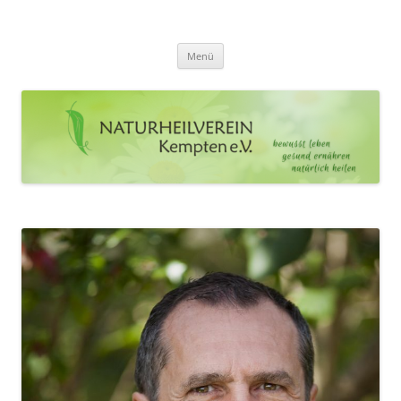
Zum
Inhalt
Naturheilverein Kempten e.V.
springen
bewusst leben – gesund ernähren – natürlich heilen
Menü