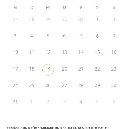
M
D
M
D
F
S
S
27
28
29
30
31
1
2
3
4
5
6
7
9
8
10
11
12
13
14
15
16
17
18
20
21
22
23
19
24
25
26
27
28
29
30
31
1
2
3
4
5
6
ERMÄSSIGUNG FÜR SEMINARE UND SCHULUNGEN BEI DER ISOLDE R