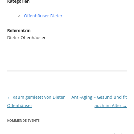
Kategorien
Offenhäuser Dieter
Referent/in
Dieter Offenhäuser
Beitragsnavigation
←
Raum gemietet von Dieter
Anti-Aging – Gesund und fit
Offenhäuser
auch im Alter
→
KOMMENDE EVENTS