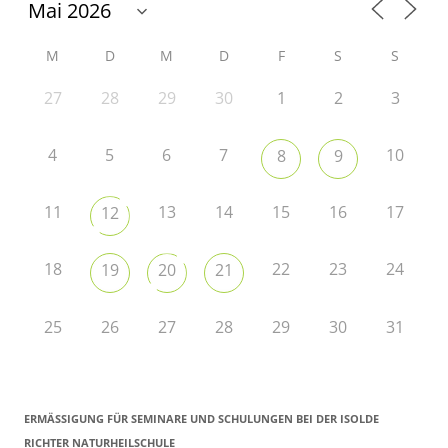
M
D
M
D
F
S
S
27
28
29
30
1
2
3
4
5
6
7
10
8
9
11
13
14
15
16
17
12
18
22
23
24
19
20
21
25
26
27
28
29
30
31
ERMÄSSIGUNG FÜR SEMINARE UND SCHULUNGEN BEI DER ISOLDE R
ICHTER NATURHEILSCHULE