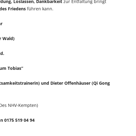
rdung, Loslassen, Dankbarkeit
zur Entfaltung bringt
des Friedens
führen kann.
hr
r Wald)
td.
Zum Tobias“
tsamkeitstrainerin)
und Dieter Offenhäuser (Qi Gong
. Des NHV-Kempten)
on 0175 519 04 94