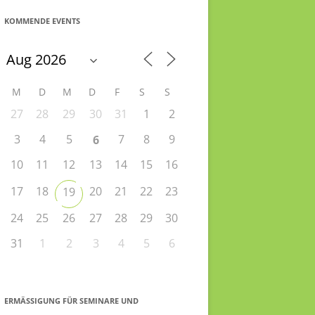
KOMMENDE EVENTS
M
D
M
D
F
S
S
27
28
29
30
31
1
2
3
4
5
7
8
9
6
10
11
12
13
14
15
16
17
18
20
21
22
23
19
24
25
26
27
28
29
30
31
1
2
3
4
5
6
ERMÄSSIGUNG FÜR SEMINARE UND S